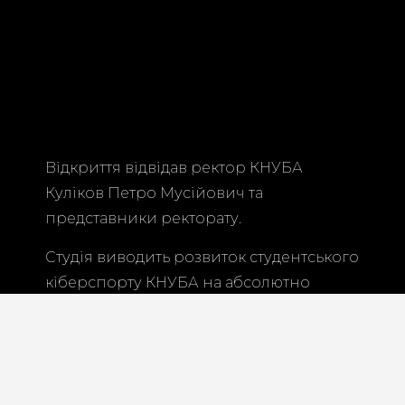
Відкриття відвідав ректор КНУБА
Куліков Петро Мусійович та
представники ректорату.
Студія виводить розвиток студентського
кіберспорту КНУБА на абсолютно
новий рівень: 6 новітніх комп’ютерів,
гарнітура, проектор для трансляцій,
кімната коментаторів надають студентам
майже необмежені можливості.